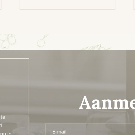
Aanme
ste
d
 nu in